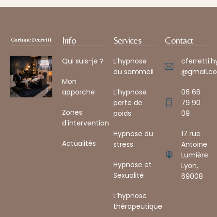
Info
Services
Contact
Qui suis-je ?
L’hypnose
cferretti.
du sommeil
@gmail.co
Mon
apporche
L’hypnose
06 66
perte de
79 90
Zones
poids
09
d'intervention
Hypnose du
17 rue
Actualités
stress
Antoine
Lumière
Hypnose et
Lyon,
Sexualité
69008 ​
L’hypnose
thérapeutique