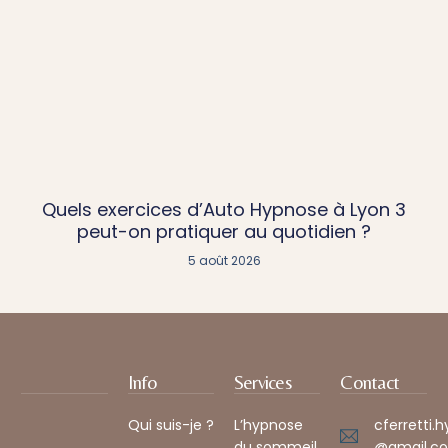
Quels exercices d’Auto Hypnose à Lyon 3
peut-on pratiquer au quotidien ?
5 août 2026
Info
Services
Contact
Qui suis-je ?
L’hypnose
cferretti.
du sommeil
@gmail.co