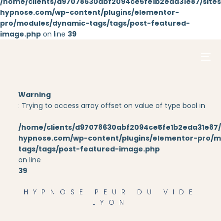
/home/clients/d97078630abf2094ce5fe1b2eda31e87/sites/
hypnose.com/wp-content/plugins/elementor-
pro/modules/dynamic-tags/tags/post-featured-
Aller au
image.php
on line
39
contenu
principal
Warning
: Trying to access array offset on value of type bool in
/home/clients/d97078630abf2094ce5fe1b2eda31e87/s
hypnose.com/wp-content/plugins/elementor-pro/m
tags/tags/post-featured-image.php
on line
39
HYPNOSE PEUR DU VIDE
LYON