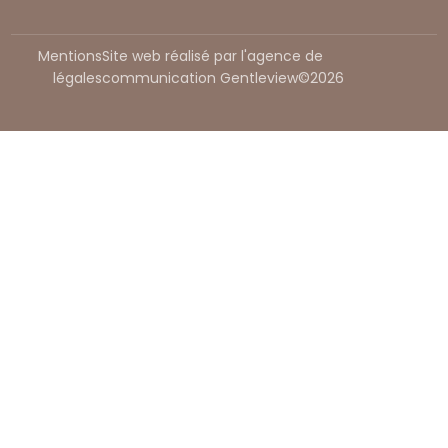
Mentions
Site web réalisé par l'agence de
légales
communication Gentleview©2026