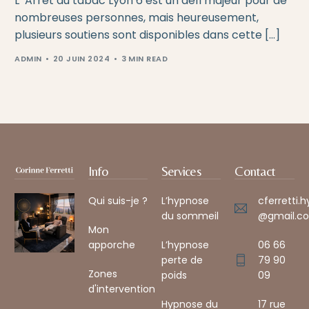
L’ Arrêt du tabac Lyon 6 est un défi majeur pour de
nombreuses personnes, mais heureusement,
plusieurs soutiens sont disponibles dans cette […]
ADMIN
20 JUIN 2024
3 MIN READ
Info
Services
Contact
Qui suis-je ?
L’hypnose
cferretti.
du sommeil
@gmail.co
Mon
apporche
L’hypnose
06 66
perte de
79 90
Zones
poids
09
d'intervention
Hypnose du
17 rue