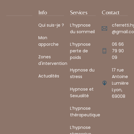
Info
Services
Contact
Qui suis-je ?
L’hypnose
cferretti.
du sommeil
@gmail.co
Mon
apporche
L’hypnose
06 66
perte de
79 90
Zones
poids
09
d'intervention
Hypnose du
17 rue
Actualités
stress
Antoine
Lumière
Hypnose et
Lyon,
Sexualité
69008 ​
L’hypnose
thérapeutique
L’hypnose
régressive