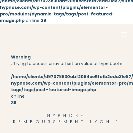
/home/clients/d97078630abf2094ce5fe1b2eda31e87/sites/
hypnose.com/wp-content/plugins/elementor-
pro/modules/dynamic-tags/tags/post-featured-
Aller au
image.php
on line
39
contenu
principal
Warning
: Trying to access array offset on value of type bool in
/home/clients/d97078630abf2094ce5fe1b2eda31e87/s
hypnose.com/wp-content/plugins/elementor-pro/m
tags/tags/post-featured-image.php
on line
39
HYPNOSE
REMBOURSEMENT LYON 1