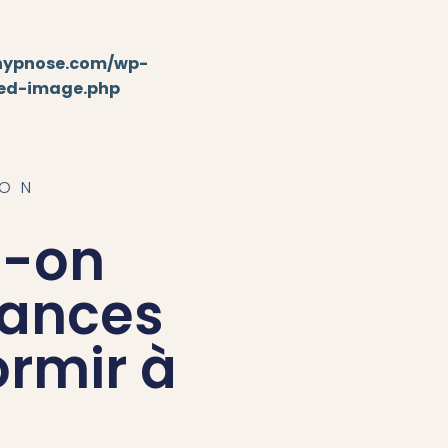
-hypnose.com/wp-
red-image.php
RON
t-on
éances
rmir à