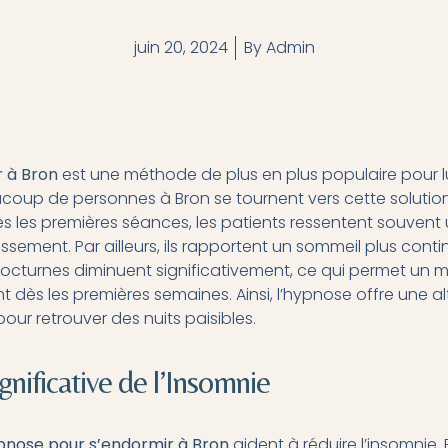
juin 20, 2024
By
Admin
 à Bron
est une méthode de plus en plus populaire pour lu
ucoup de personnes à Bron se tournent vers cette solution
ès les premières séances, les patients ressentent souvent
issement. Par ailleurs, ils rapportent un sommeil plus conti
octurnes diminuent significativement, ce qui permet un mei
nt dès les premières semaines. Ainsi, l’hypnose offre une a
our retrouver des nuits paisibles.
nificative de l’Insomnie
pnose pour s’endormir à Bron
aident à réduire l’insomnie. 