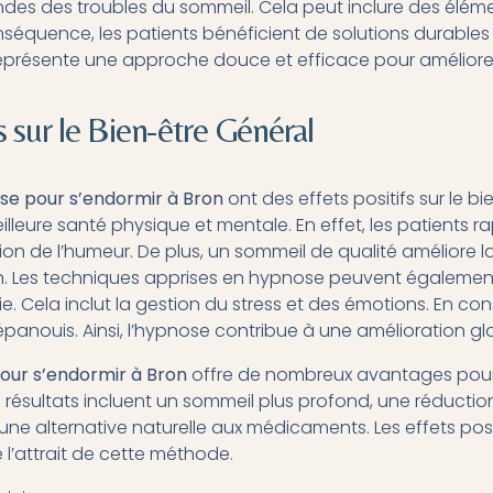
ndes des troubles du sommeil. Cela peut inclure des élé
équence, les patients bénéficient de solutions durables
 représente une approche douce et efficace pour améliorer
s sur le Bien-être Général
se pour s’endormir à Bron
ont des effets positifs sur le bi
lleure santé physique et mentale. En effet, les patients r
ion de l’humeur. De plus, un sommeil de qualité améliore l
. Les techniques apprises en hypnose peuvent également
e. Cela inclut la gestion du stress et des émotions. En co
épanouis. Ainsi, l’hypnose contribue à une amélioration glo
our s’endormir à Bron
offre de nombreux avantages pour
s résultats incluent un sommeil plus profond, une réductio
’une alternative naturelle aux médicaments. Les effets posit
 l’attrait de cette méthode.