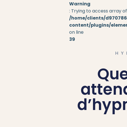
Warning
: Trying to access array of
COURS D’AUTO 
/home/clients/d970786
content/plugins/elem
HYPNOSE EN ENT
on line
ARRÊT DU TABAC
39
HYPNOSE RÉGRES
HY
HYPNOTHERAPIE
HYPNOSE ET SEX
Que
HYPNOSE CONTRE
atten
HYPNOSE PERTE 
HYPNOSE DU SO
d’hyp