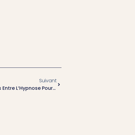
Suivant
Quelles Sont Les Différences Entre L’Hypnose Pour S’Endormir À Bron Et D’Autres Méthodes Pour Améliorer Le Sommeil ?