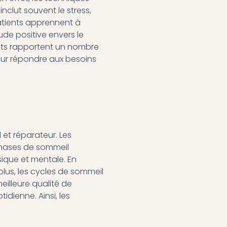
nclut souvent le stress,
patients apprennent à
ude positive envers le
ents rapportent un nombre
our répondre aux besoins
et réparateur. Les
 phases de sommeil
sique et mentale. En
plus, les cycles de sommeil
eilleure qualité de
dienne. Ainsi, les