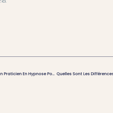
z
ici
.
Comment Choisir Le Bon Praticien En Hypnose Pour S’endormir À Bron ?