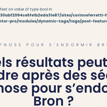
fset on value of type bool in
HYPNOSE
30abf2094ce5fe1b2eda31e87/sites/corinneferretti
entor-pro/modules/dynamic-tags/tags/post-featu
REPRISE
SIVE
PNOSE POUR S'ENDORMIR B
UALITÉ
ls résultats peu
 LE STRESS
dre après des s
DE POIDS
MMEIL
nose pour s’endo
Bron ?