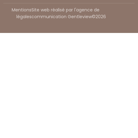
Mentions
Site web réalisé par l'agence de
légales
communication Gentleview©2026