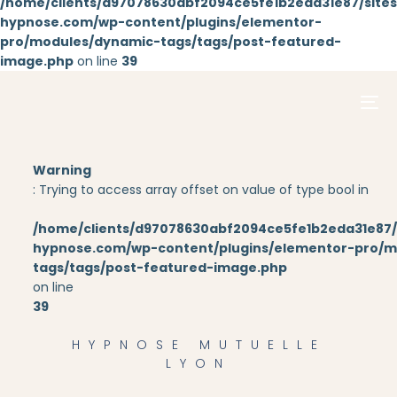
/home/clients/d97078630abf2094ce5fe1b2eda31e87/sites/
hypnose.com/wp-content/plugins/elementor-
pro/modules/dynamic-tags/tags/post-featured-
Aller au
image.php
on line
39
contenu
principal
Warning
: Trying to access array offset on value of type bool in
/home/clients/d97078630abf2094ce5fe1b2eda31e87/s
hypnose.com/wp-content/plugins/elementor-pro/m
tags/tags/post-featured-image.php
on line
39
HYPNOSE MUTUELLE
LYON