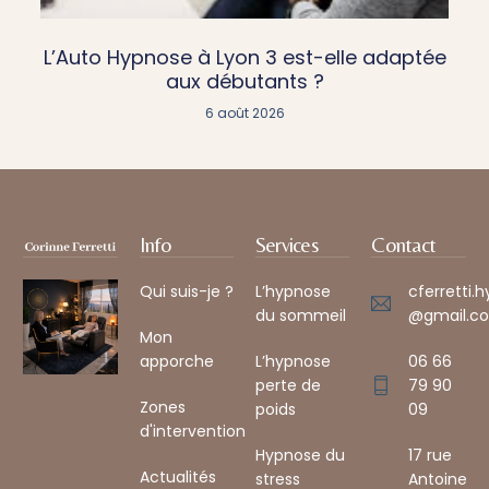
L’Auto Hypnose à Lyon 3 est-elle adaptée
aux débutants ?
6 août 2026
Info
Services
Contact
Qui suis-je ?
L’hypnose
cferretti.
du sommeil
@gmail.co
Mon
apporche
L’hypnose
06 66
perte de
79 90
Zones
poids
09
d'intervention
Hypnose du
17 rue
Actualités
stress
Antoine