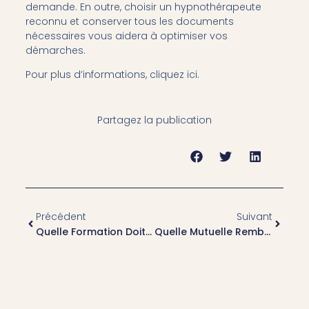
demande. En outre, choisir un hypnothérapeute
reconnu et conserver tous les documents
nécessaires vous aidera à optimiser vos
démarches.
Pour plus d’informations, cliquez
ici
.
Partagez la publication
Précédent
Suivant
Quelle Formation Doit Avoir Un Praticien En Hypnose Mutuelle À Lyon ?
Quelle Mutuelle Rembourse L’hypnose Mutuelle À Lyon Le Mieux ?