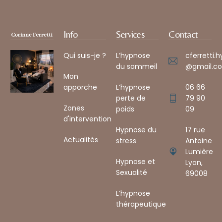
Info
Services
Contact
Qui suis-je ?
L’hypnose
cferretti.
du sommeil
@gmail.co
Mon
apporche
L’hypnose
06 66
perte de
79 90
Zones
poids
09
d'intervention
Hypnose du
17 rue
Actualités
stress
Antoine
Lumière
Hypnose et
Lyon,
Sexualité
69008 ​
L’hypnose
thérapeutique