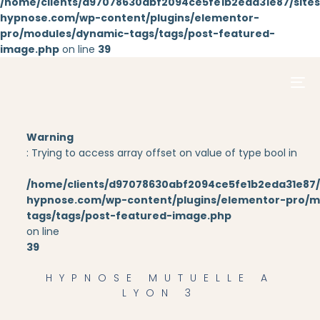
/home/clients/d97078630abf2094ce5fe1b2eda31e87/sites/
hypnose.com/wp-content/plugins/elementor-
pro/modules/dynamic-tags/tags/post-featured-
Aller au
image.php
on line
39
contenu
principal
Warning
: Trying to access array offset on value of type bool in
/home/clients/d97078630abf2094ce5fe1b2eda31e87/s
hypnose.com/wp-content/plugins/elementor-pro/m
tags/tags/post-featured-image.php
on line
39
HYPNOSE MUTUELLE A
LYON 3