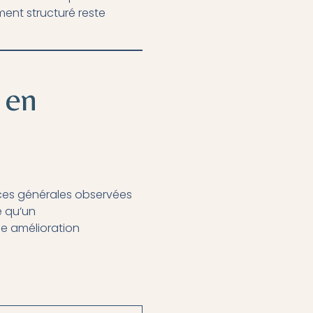
ent structuré reste
 en
nces générales observées
e qu’un
e amélioration