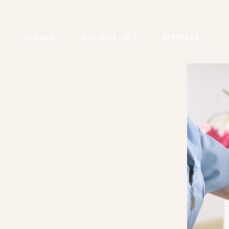
contenu
principal
ACCUEIL
QUI-SUIS-JE ?
SERVICES
COURS D’AUTO 
HYPNOSE EN ENT
ARRÊT DU TABAC
HYPNOSE RÉGRES
HYPNOTHERAPIE
HYPNOSE ET SEX
HYPNOSE CONTRE