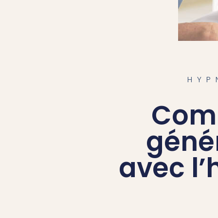
HYPNOSE PERTE 
HYPNOSE DU SO
HYP
Comb
géné
avec l’