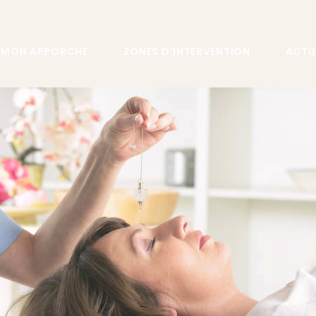
MON APPORCHE
ZONES D’INTERVENTION
ACTU
HYPNOSE
REPRISE
SIVE
UALITÉ
 LE STRESS