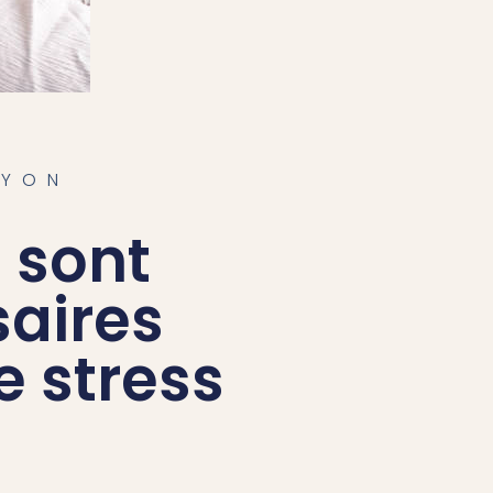
LYON
 sont
aires
e stress