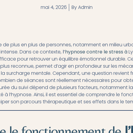
mai 4, 2026
By
Admin
he de plus en plus de personnes, notamment en milieu u
 intense. Dans ce contexte,
l’
hypnose contre le stress à
L
efficace pour retrouver un équilibre émotionnel durable. 
 plus reconnue, permet d’agir en profondeur sur les mécan
t à la surcharge mentale. Cependant, une question revient
ombien de séances sont réellement nécessaires pour obten
durée du suivi dépend de plusieurs facteurs, notamment la n
ité à l’hypnose. Ainsi, il est essentiel de comprendre le fo
per son parcours thérapeutique et ses effets dans le te
 le fonctionnement de
l