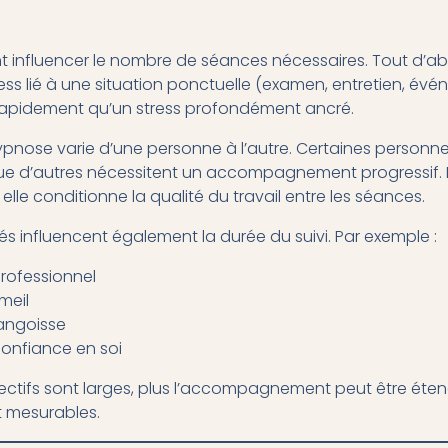
t influencer le nombre de séances nécessaires. Tout d’abo
tress lié à une situation ponctuelle (examen, entretien, év
 rapidement qu’un stress profondément ancré.
l’hypnose varie d’une personne à l’autre. Certaines personn
ue d’autres nécessitent un accompagnement progressif. D
r elle conditionne la qualité du travail entre les séances.
fixés influencent également la durée du suivi. Par exemple :
professionnel
meil
’angoisse
onfiance en soi
bjectifs sont larges, plus l’accompagnement peut être éte
t mesurables.