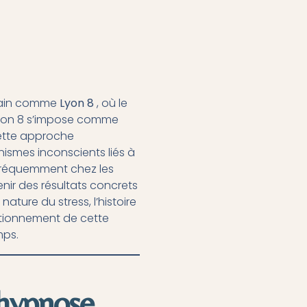
rbain comme
Lyon 8
, où le
yon 8 s’impose comme
Cette approche
ismes inconscients liés à
 fréquemment chez les
ir des résultats concrets
ature du stress, l’histoire
nctionnement de cette
mps.
’hypnose