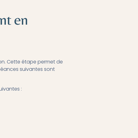
nt en
on. Cette étape permet de
s séances suivantes sont
uivantes :