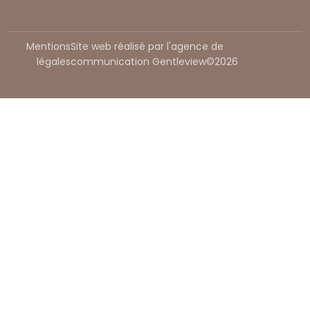
Mentions
Site web réalisé par l'agence de
légales
communication Gentleview©2026