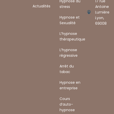
Hypnose du
17 rue
Actualités
stress
Antoine
Lumière
Hypnose et
Lyon,
Sexualité
69008 ​
L’hypnose
thérapeutique
L’hypnose
régressive
Arrêt du
tabac
Hypnose en
entreprise
Cours
d’auto-
hypnose