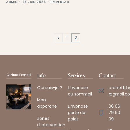
ADMIN
28 JUIN 2023
1 MIN READ
1
2
Info
Services
Contact
Qui suis-je ?
L’hypnose
cferretti.
du sommeil
@gmail.co
Mon
apporche
L’hypnose
06 66
perte de
79 90
Zones
poids
09
d'intervention