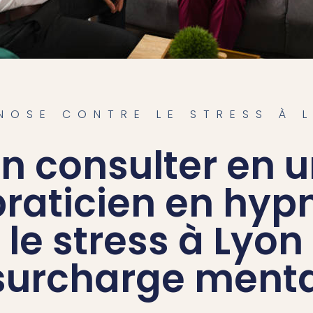
DE POIDS
MMEIL
NOSE CONTRE LE STRESS À 
n consulter en 
praticien en hyp
 le stress à Lyon
surcharge menta