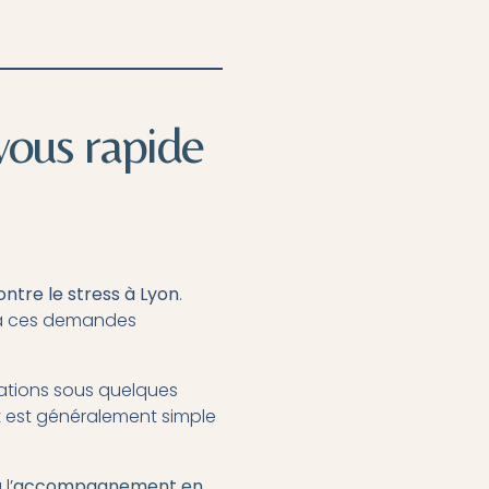
vous rapide
ntre le stress à Lyon
.
 à ces demandes
tations sous quelques
ct est généralement simple
l’
accompagnement en