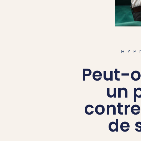
HYPNOSE PERTE 
HYPNOSE DU SO
HYP
Peut-o
un 
contre
de 