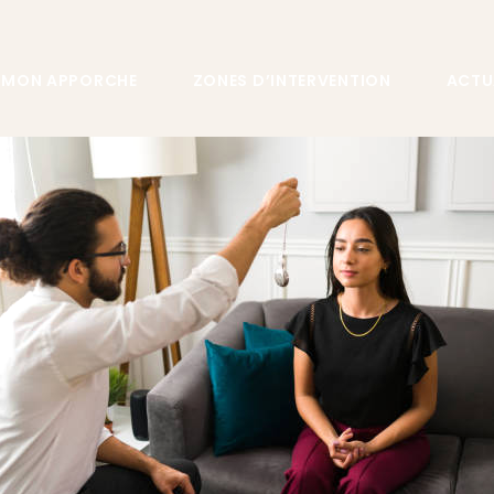
MON APPORCHE
ZONES D’INTERVENTION
ACTU
HYPNOSE
REPRISE
SIVE
UALITÉ
 LE STRESS