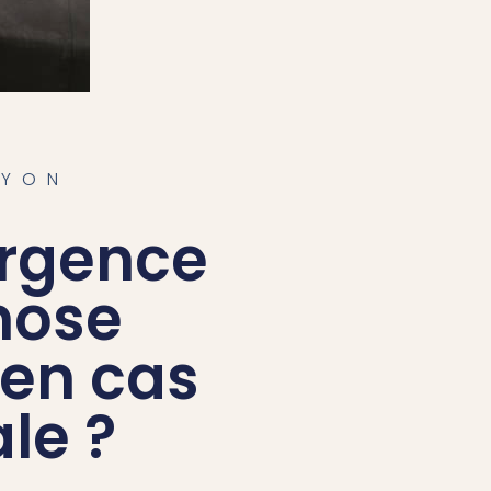
LYON
urgence
nose
 en cas
le ?