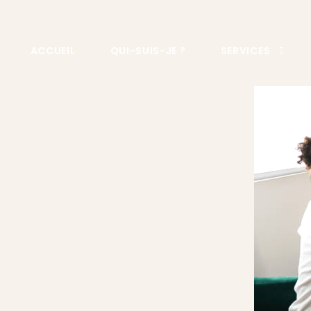
contenu
principal
ACCUEIL
QUI-SUIS-JE ?
SERVICES
COURS D’AUTO 
HYPNOSE EN ENT
ARRÊT DU TABAC
HYPNOSE RÉGRES
HYPNOTHERAPIE
HYPNOSE ET SEX
HYPNOSE CONTRE