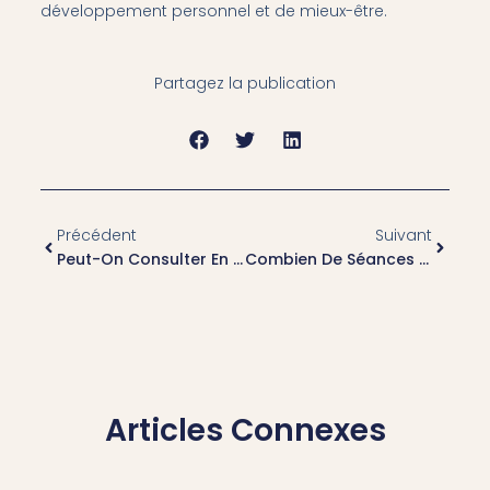
développement personnel et de mieux-être.
Partagez la publication
Précédent
Suivant
Peut-On Consulter En Urgence Un Praticien En Hypnose Contre Le Stress À Lyon En Cas De Surcharge Mentale ?
Combien De Séances D’hypnose Insomnie À Lyon Faut-Il Pour Améliorer Le Sommeil ?
Articles Connexes