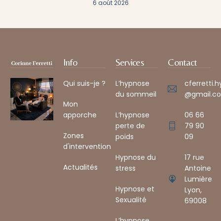
6 août 2026
Info
Services
Contact
Qui suis-je ?
L’hypnose
cferretti.
du sommeil
@gmail.co
Mon
apporche
L’hypnose
06 66
perte de
79 90
Zones
poids
09
d'intervention
Hypnose du
17 rue
Actualités
stress
Antoine
Lumière
Hypnose et
Lyon,
Sexualité
69008 ​
L’hypnose